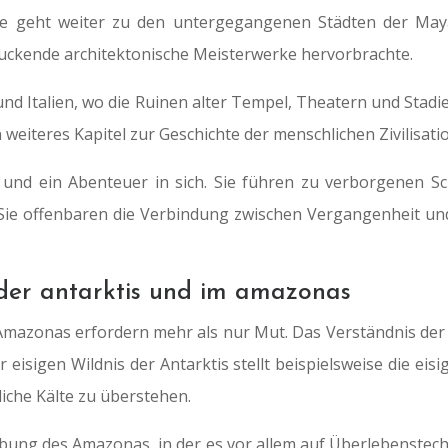
Reise geht weiter zu den untergegangenen Städten der Ma
druckende architektonische Meisterwerke hervorbrachte.
 und Italien, wo die Ruinen alter Tempel, Theatern und Stad
weiteres Kapitel zur Geschichte der menschlichen Zivilisati
 und ein Abenteuer in sich. Sie führen zu verborgenen S
 Sie offenbaren die Verbindung zwischen Vergangenheit un
der antarktis und im amazonas
m Amazonas erfordern mehr als nur Mut. Das Verständnis d
 eisigen Wildnis der Antarktis stellt beispielsweise die eis
liche Kälte zu überstehen.
ung des Amazonas, in der es vor allem auf Überlebenstech