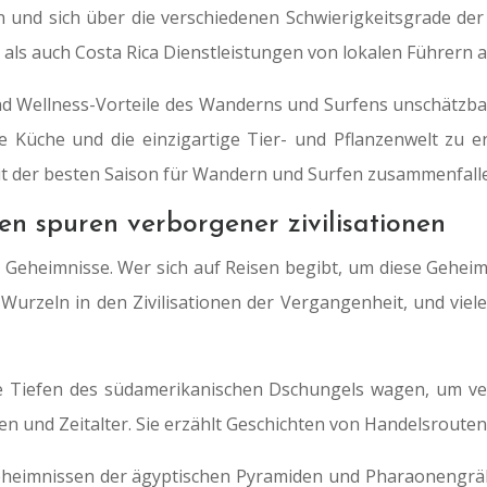
 und sich über die verschiedenen Schwierigkeitsgrade d
ls auch Costa Rica Dienstleistungen von lokalen Führern an,
 Wellness-Vorteile des Wanderns und Surfens unschätzbar.
iche Küche und die einzigartige Tier- und Pflanzenwelt zu
it der besten Saison für Wandern und Surfen zusammenfall
en spuren verborgener zivilisationen
 Geheimnisse. Wer sich auf Reisen begibt, um diese Geheim
rzeln in den Zivilisationen der Vergangenheit, und viele 
die Tiefen des südamerikanischen Dschungels wagen, um v
en und Zeitalter. Sie erzählt Geschichten von Handelsroute
 Geheimnissen der ägyptischen Pyramiden und Pharaonengräbe