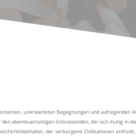
Momenten, unerwarteten Begegnungen und aufregenden Abe
uf den abenteuerlustigen Soloreisenden, der sich mutig in d
schichtsliebhaber, der verborgene Zivilisationen enthüll